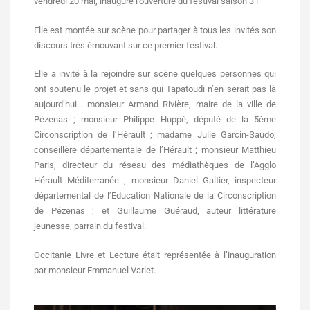
vendredi 20 mai, inauguré l’ouverture du festival saison 3 !
E
lle est montée sur scène pour partager à tous les invités son
discours très émouvant sur ce premier festival.
Elle a invité à la rejoindre sur scène quelques personnes qui
ont soutenu le projet et sans qui Tapatoudi n’en serait pas là
aujourd’hui… m
onsieur Armand Rivière, maire de la ville de
Pézenas ;
m
onsieur Philippe Huppé, député de la 5ème
Circonscription de l’Hérault ;
m
adame Julie Garcin-Saudo,
conseillère départementale de l’Hérault ;
m
onsieur Matthieu
Paris, directeur du réseau des médiathèques de l’Agglo
Hérault Méditerranée ;
m
onsieur Daniel Galtier, inspecteur
départemental de l’Education Nationale de la Circonscription
de Pézenas ; et
Guillaume Guéraud, auteur littérature
jeunesse, parrain du festival.
Occitanie Livre et Lecture était représentée à l’inauguration
par m
onsieur Emmanuel Varlet.