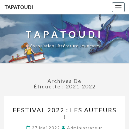
TAPATOUDI
Togg
navig
TAPATOUDI
Association Littérature Jeunesse
Archives De
Étiquette :
2021-2022
FESTIVAL 2022 : LES AUTEURS
!
27 Mai 2022
Administrateur