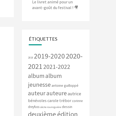
Le livret animé pour un
avant-goût du festival ! 🎥
ÉTIQUETTES
2020-
2019-2020
2018
2021
2021-2022
album
album
jeunesse
antoine guilloppé
auteur
auteure
autrice
bénévoles
carole trébor
corinne
dessin
dreyfuss
cécile roumiguière
deuxième édition