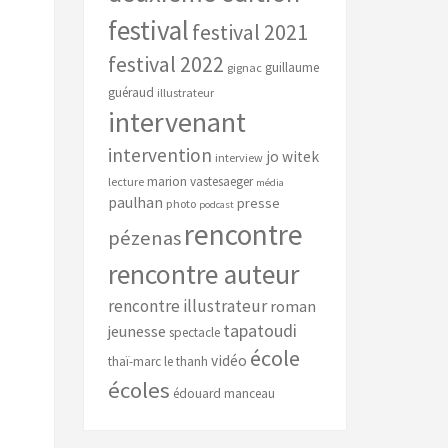
festival
festival 2021
festival 2022
guillaume
gignac
guéraud
illustrateur
intervenant
intervention
jo witek
interview
marion vastesaeger
lecture
média
paulhan
presse
photo
podcast
rencontre
pézenas
rencontre auteur
rencontre illustrateur
roman
tapatoudi
jeunesse
spectacle
école
vidéo
thaï-marc le thanh
écoles
édouard manceau