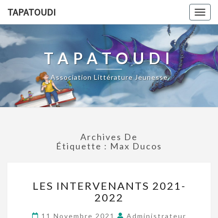
TAPATOUDI
Togg
navig
TAPATOUDI
Association Littérature Jeunesse
Archives De
Étiquette :
Max Ducos
LES INTERVENANTS 2021-
2022
11 Novembre 2021
Administrateur